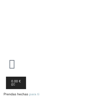
0.00
€
0
Prendas hechas
para ti